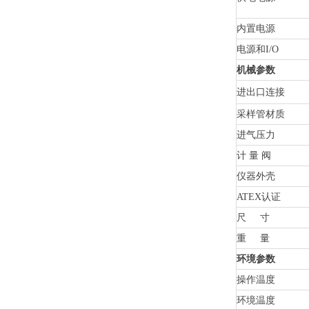
内置电源
电源和I/O
机械参数
进出口连接
采样管材质
进气压力
计 量 阀
仪器外壳
ATEX认证
尺 寸
重 量
环境参数
操作温度
环境温度