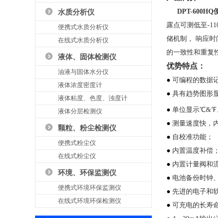
DPT-600
水质分析仪
露点可测低至-11
便携式水质分析仪
储机制， 响应
在线式水质分析仪
的一致性和重复
液体、固体检测仪
优势特点：
油液与固体水分仪
●
可编程的数据
液体浓度密度计
●
具有趋势图形
液体粘度、色度、浊度计
●
单位显示℃&℉、
液体分层检测仪
●
测量速度快，
颗粒、粉尘检测仪
●
自校准功能；
便携式粉尘仪
●
内置温度补偿
在线式粉尘仪
●
内置计量阀和
环境、环保监测仪
●
电池备份时钟
便携式环境环保监测仪
●
先进的电子和
在线式环境环保检测仪
●
可充电的长寿命