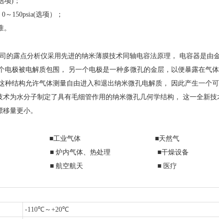
(选项)；
～150psia(选项）；
准。
司的露点分析仪采用先进的纳米薄膜技术同轴电容法原理， 电容器是由
一个电极被电解质包围， 另一个电极是一种多微孔的金层，以便暴露在气
 这种结构允许气体测量自由进入和退出纳米微孔电解质， 因此产生一个
技术为水分子制定了具有毛细管作用的纳米微孔几何学结构， 这一全新技术
漂移量更小。
化 ■工业气体 ■天然气
 ■ 炉内气体、热处理 ■干燥设备
药 ■ 航空航天 ■ 医疗
-110℃～+20℃