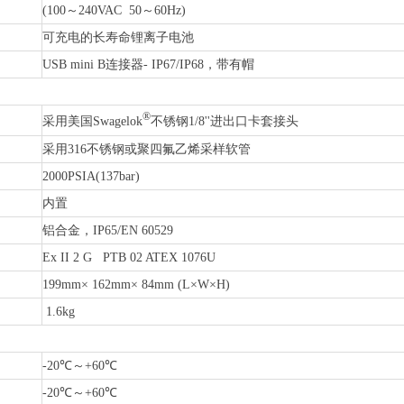
(100～240VAC 50～60Hz)
可充电的长寿命锂离子电池
USB mini B连接器- IP67/IP68，带有帽
®
采用美国Swagelok
不锈钢1/8''进出口卡套接头
采用316不锈钢或聚四氟乙烯采样软管
2000PSIA(137bar)
内置
铝合金，IP65/EN 60529
Ex II 2 G PTB 02 ATEX 1076U
199mm× 162mm× 84mm (L×W×H)
1.6kg
-20℃～+60℃
-20℃～+60℃