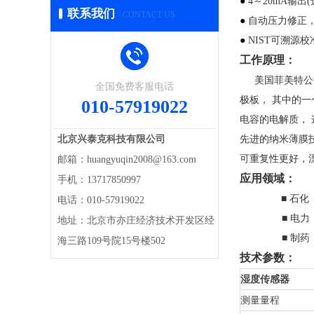
●
4～20mA输出
联系我们
/ CONTACT US
●
自动压力修正，0
●
NIST可溯源校
工作原理：
美国菲美特公
全国免费客服电话
极板， 其中的
010-57919022
电容的电解质，
先进的纳米薄膜
北京兴泰克科技有限公司
可重复性更好，
邮箱：huangyuqin2008@163.com
应用领域：
手机：13717850997
■ 石
电话：010-57919022
■ 电力
地址：北京市亦庄经济技术开发区经
■ 制
海三路109号院15号楼502
技术参数：
湿度传感器
测量量程