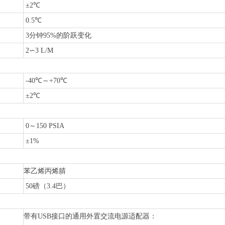
±2℃
0.5℃
3分钟95%的阶跃变化
2∽3 L/M
-40℃～+70℃
±2℃
0～150 PSIA
±1%
苯乙烯丙烯腈
50磅（3.4巴）
带有USB接口的通用外置交流电源适配器：