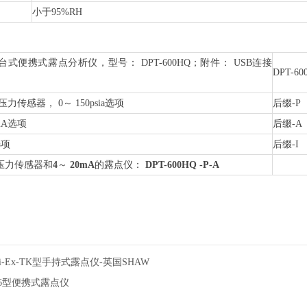
小于95%RH
式便携式露点分析仪，型号： DPT-600HQ；附件： USB连接
DPT-60
力传感器， 0～ 150psia选项
后缀-P
mA选项
后缀-A
选项
后缀-I
压力传感器和
4
～
20mA
的露点仪：
DPT-600HQ -P-A
ini-Ex-TK型手持式露点仪-英国SHAW
206型便携式露点仪