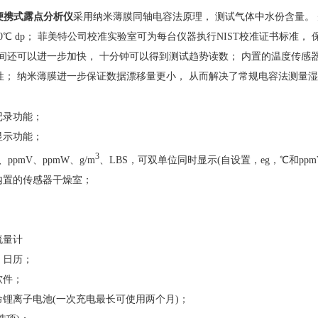
HQ便携式露点分析仪
采用纳米薄膜同轴电容法原理， 测试气体中水份含量。
0℃ dp； 菲美特公司校准实验室可为每台仪器执行NIST校准证书标准， 保
时间还可以进一步加快， 十分钟可以得到测试趋势读数； 内置的温度传感
性； 纳米薄膜进一步保证数据漂移量更小， 从而解决了常规电容法测量
记录功能；
显示功能；
3
ppmV、ppmW、g/m
、LBS，可双单位同时显示(自设置，eg，℃和ppm
内置的传感器干燥室；
；
流量计
、日历；
软件；
锂离子电池(一次充电最长可使用两个月)；