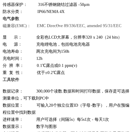
传感器保护： 316不锈钢烧结过滤器 -50μm
防水分类： IP66/NEMA 4X
电气参数
磁兼容(EMC)： EMC DirecƟve 89/336/EEC, amended 95/31/EEC
显 示： 全彩色LCD大屏幕，分辨率320 x 240（24 bits）
电 源： 充电锂电池，包括电池充电器
电池寿命： 两次充电间为150h
充电时间： 12h
分 辨 率： 0.1℃露点或0.1 ppm(v)
重 复 性： 优于±0.2℃露点
工具软件
数据记录： 300,000个读数.数据和时间打印数据，保存是可选择
测量单位，可下载到PC中
数据位置： 可输入20个独立位置ID（字母-数字），用户在预编
程位置中找到数据
进样速率： 用户可选择（间隔5s）每5s1次 - 每天1次
数据显示： 数字与图形