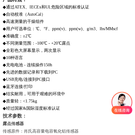
◆
通过ATEX、IECEx和UL危险区域的标准认证
◆
自动校准（AutoCal）
◆
高速测量的干燥组件
◆
用户可选单位：℃、°F、ppm(v)、ppm(w)、g/m3、lbs/MMscf
◆
准确度：±2℃
◆
不同测量范围：-100℃ - +20℃露点
◆
全彩色大屏幕显示，两次显示
◆
10种语言
◆
充电电池 - 连续操作150h
◆
先进的数据记录和下载到PC
◆
USB充电/连接到PC接口
◆
蓝牙连接/打印
◆
结实耐用，可用于艰难的环境中
◆
质量轻：<1.75kg
◆
经过国家&国际湿度标准认证
技术参数：
露点传感器
传感原件：肖氏高容量电容氧化铝传感器