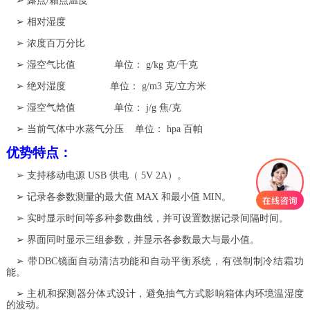
➢
露点/霜点温度
➢
相对湿度
➢
浓度百万分比
➢
湿空气比值 单位： g/kg 克/千克
➢
绝对湿度 单位： g/m3 克/立方米
➢
湿空气焓值 单位： j/g 焦/克
➢
当前气体中水蒸气分压 单位： hpa 百帕
优势特点：
➢
支持移动电源 USB 供电（ 5V 2A）。
➢
记录各参数测量的最大值 MAX 和最小值 MIN。
➢
实时显示时间等多种参数曲线，并可设置数据记录间隔时间。
➢
界面同时显示三组参数，并显示各参数最大与最小值。
➢
带DBC镜面自动清洁功能和自动平衡系统，有强制制冷结霜功
能。
➢
主机和探测器分体式设计，避免抽气方式影响箱体内环境温湿度
的波动。