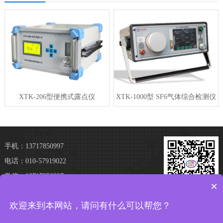
XTK-206型便携式露点仪
XTK-1000型 SF6气体综合检测仪
手机：13717850997
电话：010-57919022
微信：13717850997
×
地址：北京市亦庄经济技术开发区经海三路109
加微信 享优惠
欢迎来到本网站，请问有什么可以帮您？
号院15号楼502
途车事故车网