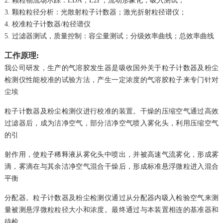
2. 颗粒物流场示踪：LDA；L2F；流动形象化；吸入测试；
3. 颗粒粒径分析：光散射粒子计数器；激光折射粒径谱仪；
4. 校准粒子计数器/粒径谱仪
5. 过滤器测试，质量控制：容尘量测试；分级效率曲线；总效率曲线
工作原理:
我公司研发，生产的气溶胶发生器是吸收国外关于粒子计数器及粉尘
检测仪性能校准的试验方法，产生一定浓度的气溶胶粒子来专门针对
尘埃
粒子计数器及粉尘检测仪
进行校准的装置。干燥的压缩空气通过高效
过滤器后，成为洁净空气，部分洁净空气喷入雾化头，利用压缩空气
的引
射作用，使粒子稀释液从雾化头中喷出，并被高速
气流雾化，形成雾
滴，雾滴在与其余洁净空气混合干燥后，形成标准悬浮微粒进入混合
平衡
分配器。粒子计数器及粉尘检测仪通过从分配器内吸入检验空气来测
量被测
悬浮微粒粒径大小和浓度。最终通过与本装置相连的基准器和
待检