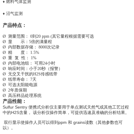
♦
燃料气体监测
♦
沼气监测
产品特点：
Ø 测量范围： 0到20 ppm (其它量程根据需要可选
Ø 显 示：5倍的满量程
Ø 内部数据存储： 8000次记录
Ø 精 度： 1.5%
Ø 重 复 性： 1%
Ø 内部电池组： 可用24小时
Ø 响应时间：小于20秒（报警）
Ø 无交叉干扰的H2S传感纸带
Ø 纸带寿命： 7天
Ø 可选太阳能电源
Ø 2年质保期
Ø 高压样品处理系统
产品性能：
Sulfur Sentry 便携式分析仪主要用于单点测试天然气或其他工艺过程
中的H2S含量， 该分析仪操作简单，可提供迅速及准确的分析结果。
双行显示使操作人员可以得到ppm 和 grains读数（其他参数也可
以）。