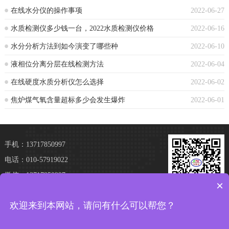
在线水分仪的操作事项
2022-06-27
水质检测仪多少钱一台，2022水质检测仪价格
2022-06-16
水分分析方法到如今演变了哪些种
2022-06-10
液相位分离分层在线检测方法
2022-06-04
在线硬度水质分析仪怎么选择
2022-06-02
焦炉煤气氧含量超标多少会发生爆炸
2022-06-01
手机：13717850997
电话：010-57919022
微信：13717850997
×
地址：北京市亦庄经济技术开发区经海三路109
加微信 享优惠
欢迎来到本网站，请问有什么可以帮您？
号院15号楼502
途车事故车网